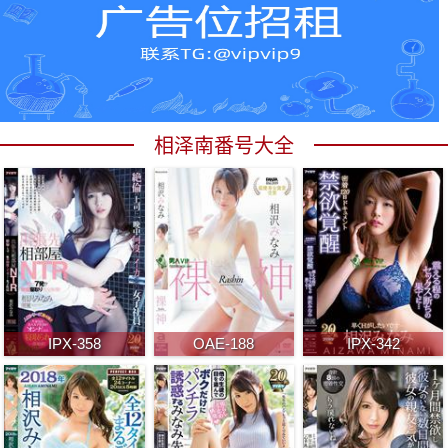
相泽南番号大全
IPX-358
OAE-188
IPX-342