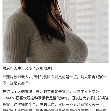
然后昨天晚上又多了这张照片!
把照片放到最大，把她的侧脸看得更清楚一点，请大家再观察一
下，这是安斋吗?
先讲我个人的看法，是，我觉得她是安斋，虽然エイトマン
(8MAN)很喜欢玩这种猜猜我是谁的游戏，但以往大多很快就揭晓
答案，这次提前半个月左右运作，然后三不五时就撩大家一下，