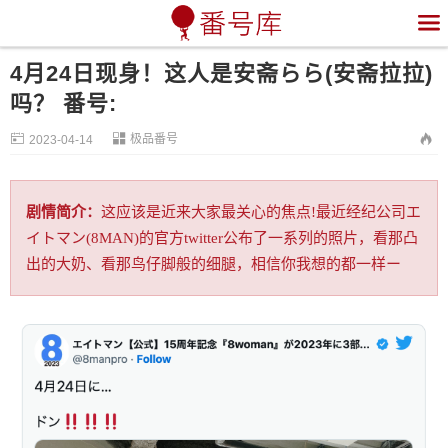

4月24日现身！这人是安斋らら(安斋拉拉)
吗？ 番号:


极品番号

2023-04-14
剧情简介：
这应该是近来大家最关心的焦点!最近经纪公司エ
イトマン(8MAN)的官方twitter公布了一系列的照片，看那凸
出的大奶、看那鸟仔脚般的细腿，相信你我想的都一样ー