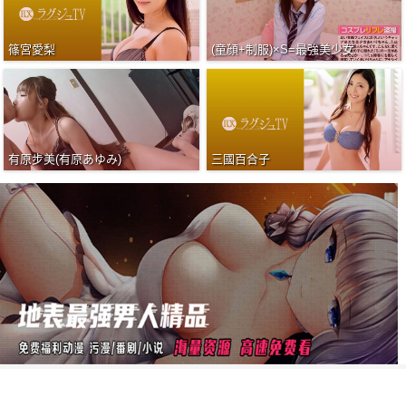
篠宮愛梨
(童顔+制服)×S=最強美少女
有原步美(有原あゆみ)
三國百合子