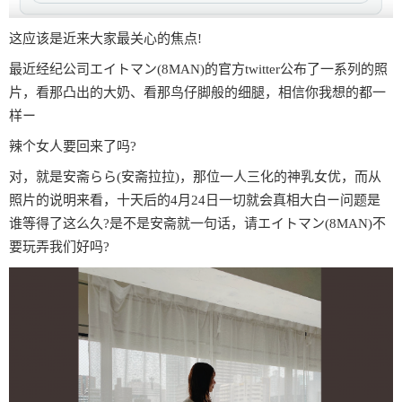
这应该是近来大家最关心的焦点!
最近经纪公司エイトマン(8MAN)的官方twitter公布了一系列的照
片，看那凸出的大奶、看那鸟仔脚般的细腿，相信你我想的都一
样ー
辣个女人要回来了吗?
对，就是安斋らら(安斋拉拉)，那位一人三化的神乳女优，而从
照片的说明来看，十天后的4月24日一切就会真相大白ー问题是
谁等得了这么久?是不是安斋就一句话，请エイトマン(8MAN)不
要玩弄我们好吗?