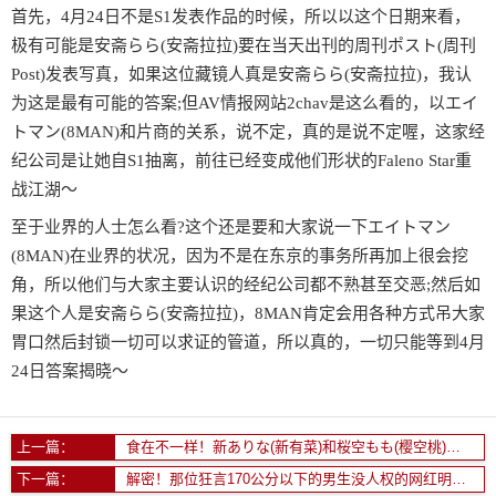
首先，4月24日不是S1发表作品的时候，所以以这个日期来看，
极有可能是安斋らら(安斋拉拉)要在当天出刊的周刊ポスト(周刊
Post)发表写真，如果这位藏镜人真是安斋らら(安斋拉拉)，我认
为这是最有可能的答案;但AV情报网站2chav是这么看的，以エイ
トマン(8MAN)和片商的关系，说不定，真的是说不定喔，这家经
纪公司是让她自S1抽离，前往已经变成他们形状的Faleno Star重
战江湖〜
至于业界的人士怎么看?这个还是要和大家说一下エイトマン
(8MAN)在业界的状况，因为不是在东京的事务所再加上很会挖
角，所以他们与大家主要认识的经纪公司都不熟甚至交恶;然后如
果这个人是安斋らら(安斋拉拉)，8MAN肯定会用各种方式吊大家
胃口然后封锁一切可以求证的管道，所以真的，一切只能等到4月
24日答案揭晓～
上一篇：
食在不一样！新ありな(新有菜)和桜空もも(樱空桃)最大的差别是？
下一篇：
解密！那位狂言170公分以下的男生没人权的网红明星脸是？