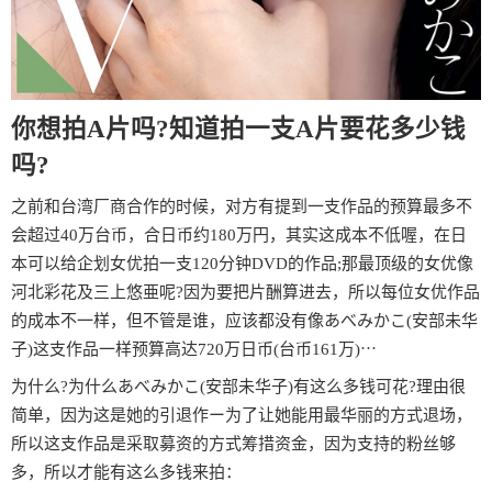
你想拍A片吗?知道拍一支A片要花多少钱
吗?
之前和台湾厂商合作的时候，对方有提到一支作品的预算最多不
会超过40万台币，合日币约180万円，其实这成本不低喔，在日
本可以给企划女优拍一支120分钟DVD的作品;那最顶级的女优像
河北彩花及三上悠亜呢?因为要把片酬算进去，所以每位女优作品
的成本不一样，但不管是谁，应该都没有像あべみかこ(安部未华
子)这支作品一样预算高达720万日币(台币161万)⋯
为什么?为什么あべみかこ(安部未华子)有这么多钱可花?理由很
简单，因为这是她的引退作ー为了让她能用最华丽的方式退场，
所以这支作品是采取募资的方式筹措资金，因为支持的粉丝够
多，所以才能有这么多钱来拍：