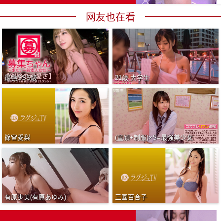
网友也在看
最強SSS級
21歳 大学生
篠宮愛梨
(童顔+制服)×S=最強美少女
有原步美(有原あゆみ)
三國百合子