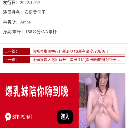
发行日：2022/12/15
演员姓名：安倍美佳子
事务所：Arche
身高/罩杯：158公分/AA罩杯
上一篇：
假帐号集团横行！新ありな(新有菜)的老板火了！
下一篇：
无码界最大谜团解开！瀬田まい(濑田舞)的身分终于解开！