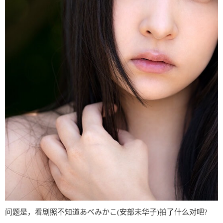
问题是，看剧照不知道あべみかこ(安部未华子)拍了什么对吧?