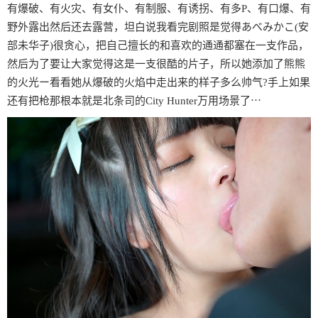
有爆破、有火灾、有女仆、有制服、有诱拐、有多P、有口爆、有
野外露出然后还去露营，坦白说我看完剧照是觉得あべみかこ(安
部未华子)很贪心，把自己擅长的和喜欢的通通都塞在一支作品，
然后为了要让大家觉得这是一支很酷的片子，所以她添加了熊熊
的火光ー看看她从爆破的火焰中走出来的样子多么帅气?手上如果
还有把枪那根本就是北条司的City Hunter万用场景了⋯