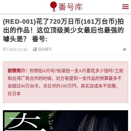

(RED-001)花了720万日币(161万台币)拍
出的作品！这位顶级美少女最后也最强的
噱头是？ 番号:


极品番号

2022-11-30
剧情简介：
你想拍A片吗?知道拍一支A片要花多少钱吗?之前
和台湾厂商合作的时候，对方有提到一支作品的预算最多不
会超过40万台币，合日币约180万円，其实这成本不低喔，
在日本