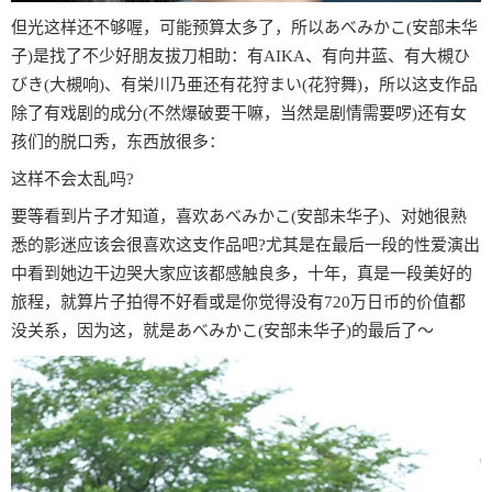
但光这样还不够喔，可能预算太多了，所以あべみかこ(安部未华
子)是找了不少好朋友拔刀相助：有AIKA、有向井蓝、有大槻ひ
びき(大槻响)、有栄川乃亜还有花狩まい(花狩舞)，所以这支作品
除了有戏剧的成分(不然爆破要干嘛，当然是剧情需要啰)还有女
孩们的脱口秀，东西放很多：
这样不会太乱吗?
要等看到片子才知道，喜欢あべみかこ(安部未华子)、对她很熟
悉的影迷应该会很喜欢这支作品吧?尤其是在最后一段的性爱演出
中看到她边干边哭大家应该都感触良多，十年，真是一段美好的
旅程，就算片子拍得不好看或是你觉得没有720万日币的价值都
没关系，因为这，就是あべみかこ(安部未华子)的最后了〜